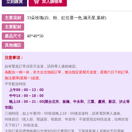
立刻購買
加入購物車
主要花材
33朵玫瑰(白、粉、紅任選一色,滿天星,葉材)
主要配材
產品尺寸
40*40*50
其他備註
注意事項：
如有緊急訂單須當天送達，請與專人連絡確認。
為配合一例一休，非大台北地區訂單，無法指定星期天送貨；星期六日下的訂單,
無法選擇(星期一)送貨。
平常配送時段
上午09：00 ~ 13：00
中午14：00 ~ 18：00
晚上18：00 ~ 21：00(限台北市、板橋、中永和、三重、蘆洲、新店、汐止等
市區)
三個時段，如上午要09：00前或晚上18：00後送達時，請來電與專人連絡。
特殊節日〈情人節、聖誕節、母親節、年節等〉不接受指定時段送達，但將於當
天下班17：30前送達。
大陸訂單花禮價格將以市價加500元費用計算，下單後客服人員將給予回電確