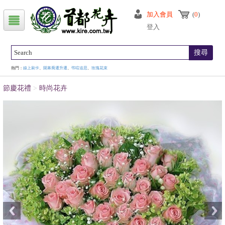
加入會員
(
0
)
登入
搜尋
熱門：
線上刷卡
、
開幕喬遷升遷
、
弔唁追思
、
玫瑰花束
節慶花禮
>
時尚花卉