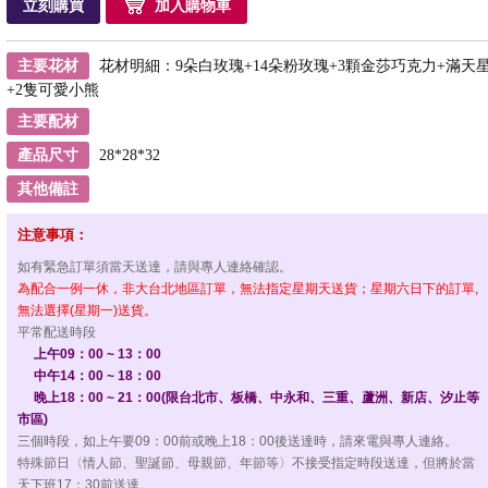
立刻購買
加入購物車
主要花材
花材明細：9朵白玫瑰+14朵粉玫瑰+3顆金莎巧克力+滿天
+2隻可愛小熊
主要配材
產品尺寸
28*28*32
其他備註
注意事項：
如有緊急訂單須當天送達，請與專人連絡確認。
為配合一例一休，非大台北地區訂單，無法指定星期天送貨；星期六日下的訂單,
無法選擇(星期一)送貨。
平常配送時段
上午09：00 ~ 13：00
中午14：00 ~ 18：00
晚上18：00 ~ 21：00(限台北市、板橋、中永和、三重、蘆洲、新店、汐止等
市區)
三個時段，如上午要09：00前或晚上18：00後送達時，請來電與專人連絡。
特殊節日〈情人節、聖誕節、母親節、年節等〉不接受指定時段送達，但將於當
天下班17：30前送達。