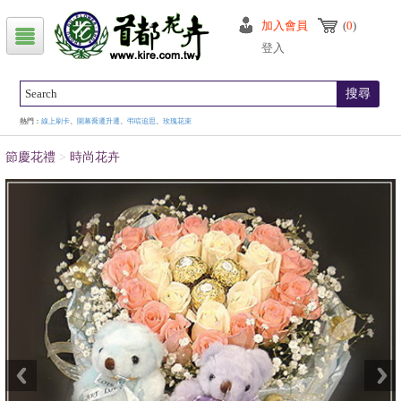
加入會員
(
0
)
登入
搜尋
熱門：
線上刷卡
、
開幕喬遷升遷
、
弔唁追思
、
玫瑰花束
節慶花禮
>
時尚花卉